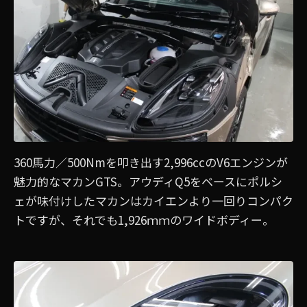
360馬力／500Nmを叩き出す2,996ccのV6エンジンが
魅力的なマカンGTS。アウディQ5をベースにポルシ
ェが味付けしたマカンはカイエンより一回りコンパク
トですが、それでも1,926ｍｍのワイドボディー。