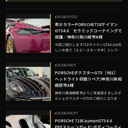
2026/07/22
希少カラーPORSCHE718ケイマン
GTS4.0 セラミックコーテイングで
保護／神奈川県川崎市N様
今回ご紹介します718ケイマンGTS4.0は珍
しいお色で［ルビースターネオ］というカ
ラーになります。 かつての964型911の象
徴的カラー［ミントグリーン］［ル…
2026/06/11
PORSCHEボクスターGTS［981］
ヘッドライト研磨リペア/神奈川県相
模原市A様
神奈川県相模原市よりご来店頂きましたポ
ルシェボクスターGTSのご紹介になりま
す。 【ご依頼メニュー】 ヘッドライト研
磨ダブル施工 ポルシェではお馴染みの症状
2026/03/27
です…
PORSCHE 718CaymanGTS4.0
PPFストーンガード･ボディコーティ