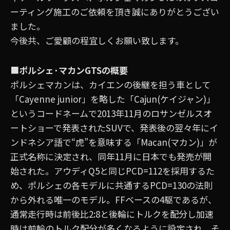
ーティング施工のご依頼を頂き誠にありがとうござい
ました。
今後共、ご愛顧の程宜しくお願い致します。
■
ポルシェ･マカンGTSの概要
ポルシェマカンは、カイエンの後継を担う車として
「Cayenne junior」を略した「Cajun(ケイジャン)」
というコードネームで2013年11月のロサンゼルスオ
ートショーで発表されたSUVで、発表後の翌々年にイ
ンドネシア語で“虎”を意味する「Macan(マカン)」が
正式名称に決定され、同年11月に日本でも発売が開
始された。アウディQ5と同じPCD=112を採用するた
め、ポルシェの各モデルに共通するPCD=130の法則
から外れる唯一のモデル。FFベースの4駆であるが、
通常走行時は前後比2:8と後輪にトルクを配分し加速
時は前輪のトルク配分が多くなるように設定され、そ